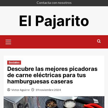
Saltar
Contacta con nosotros
al
El Pajarito
contenido
Menú
principal
Sociales
Descubre las mejores picadoras
de carne eléctricas para tus
hamburguesas caseras
Víctor Aguirre
19 noviembre 2024