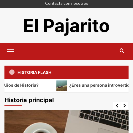
Saltar
Contacta con nosotros
al
El Pajarito
contenido
Menú
principal
HISTORIA FLASH
istoria?
¿Eres una persona introvertida? Estas 15 s
Historia principal