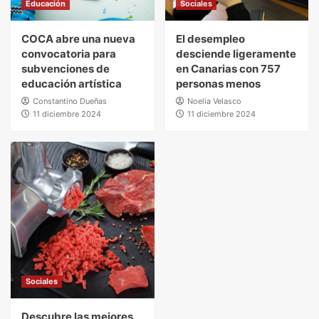
Educación
Sociales
COCA abre una nueva
El desempleo
convocatoria para
desciende ligeramente
subvenciones de
en Canarias con 757
educación artística
personas menos
Constantino Dueñas
Noelia Velasco
11 diciembre 2024
11 diciembre 2024
Sociales
Descubre las mejores