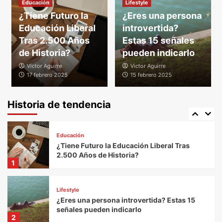
Educación
Lifestyle
¿Tiene Futuro la
¿Eres una persona
Educación Liberal
Sociales
introvertida?
El desempleo desciende ligeramente en
Tras 2.500 Años
Estas 15 señales
Canarias con 757 personas menos
de Historia?
pueden indicarlo
4
Víctor Aguirre
Víctor Aguirre
17 febrero 2025
15 febrero 2025
Sociales
Descubre las mejores picadoras de carne
eléctricas para tus hamburguesas caseras
Historia de tendencia
5
Educación
¿Tiene Futuro la Educación Liberal Tras
2.500 Años de Historia?
1
Lifestyle
¿Eres una persona introvertida? Estas 15
señales pueden indicarlo
2