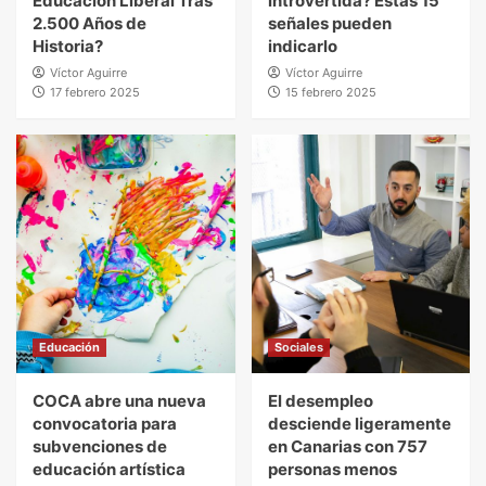
Educación Liberal Tras
introvertida? Estas 15
2.500 Años de
señales pueden
Lifestyle
Historia?
indicarlo
¿Eres una persona introvertida? Estas 15
Víctor Aguirre
Víctor Aguirre
señales pueden indicarlo
17 febrero 2025
15 febrero 2025
2
Educación
COCA abre una nueva convocatoria para
subvenciones de educación artística
3
Sociales
El desempleo desciende ligeramente en
Canarias con 757 personas menos
4
Educación
Sociales
COCA abre una nueva
Sociales
El desempleo
Descubre las mejores picadoras de carne
convocatoria para
desciende ligeramente
eléctricas para tus hamburguesas caseras
subvenciones de
en Canarias con 757
5
educación artística
personas menos